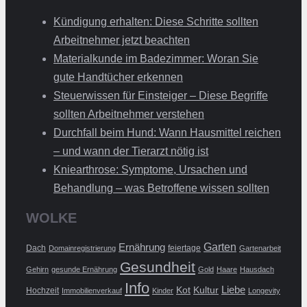
Kündigung erhalten: Diese Schritte sollten
Arbeitnehmer jetzt beachten
Materialkunde im Badezimmer: Woran Sie
gute Handtücher erkennen
Steuerwissen für Einsteiger – Diese Begriffe
sollten Arbeitnehmer verstehen
Durchfall beim Hund: Wann Hausmittel reichen
– und wann der Tierarzt nötig ist
Kniearthrose: Symptome, Ursachen und
Behandlung – was Betroffene wissen sollten
WOLKE
Ernährung
Garten
Dach
feiertage
Domainregistrierung
Gartenarbeit
Gesundheit
Gehirn
gesunde Ernährung
Gold
Haare
Hausdach
Info
Liebe
Kot
Kultur
Hochzeit
Immobilienverkauf
Kinder
Longevity