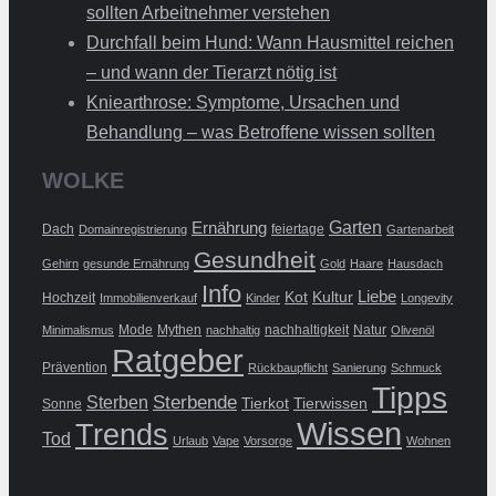
sollten Arbeitnehmer verstehen
Durchfall beim Hund: Wann Hausmittel reichen
– und wann der Tierarzt nötig ist
Kniearthrose: Symptome, Ursachen und
Behandlung – was Betroffene wissen sollten
WOLKE
Ernährung
Garten
Dach
feiertage
Domainregistrierung
Gartenarbeit
Gesundheit
Gehirn
gesunde Ernährung
Gold
Haare
Hausdach
Info
Liebe
Kot
Kultur
Hochzeit
Immobilienverkauf
Kinder
Longevity
Mode
Mythen
nachhaltigkeit
Natur
Minimalismus
nachhaltig
Olivenöl
Ratgeber
Prävention
Rückbaupflicht
Sanierung
Schmuck
Tipps
Sterbende
Sterben
Tierkot
Tierwissen
Sonne
Wissen
Trends
Tod
Urlaub
Vape
Vorsorge
Wohnen