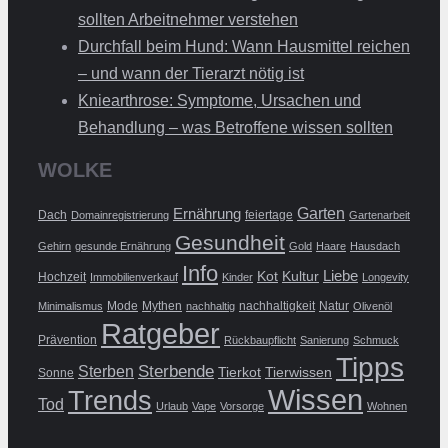
sollten Arbeitnehmer verstehen
Durchfall beim Hund: Wann Hausmittel reichen
– und wann der Tierarzt nötig ist
Kniearthrose: Symptome, Ursachen und
Behandlung – was Betroffene wissen sollten
WOLKE
Ernährung
Garten
Dach
feiertage
Domainregistrierung
Gartenarbeit
Gesundheit
Gehirn
gesunde Ernährung
Gold
Haare
Hausdach
Info
Liebe
Kot
Kultur
Hochzeit
Immobilienverkauf
Kinder
Longevity
Mode
Mythen
nachhaltigkeit
Natur
Minimalismus
nachhaltig
Olivenöl
Ratgeber
Prävention
Rückbaupflicht
Sanierung
Schmuck
Tipps
Sterbende
Sterben
Tierkot
Tierwissen
Sonne
Wissen
Trends
Tod
Urlaub
Vape
Vorsorge
Wohnen