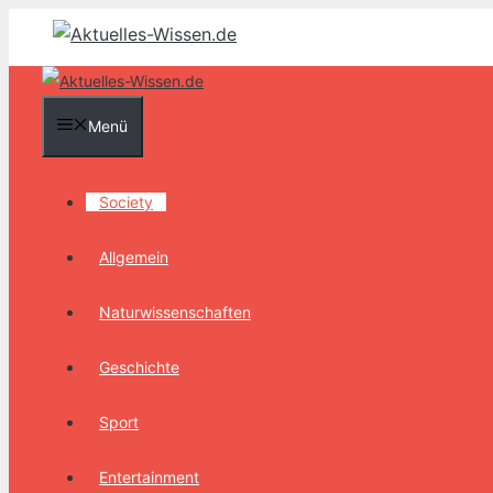
Zum
Inhalt
springen
Menü
Society
Allgemein
Naturwissenschaften
Geschichte
Sport
Entertainment