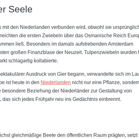
er Seele
ark mit den Niederlanden verbunden wird, obwohl sie ursprünglic
erreichten die ersten Zwiebeln über das Osmanische Reich Eur
indämmen ließ. Besonders im damals aufstrebenden Amsterdam
ersten großen Finanzblase der Neuzeit. Tulpenzwiebeln wurden 
t schlagartig kollabierte.
pektakulärer Ausdruck von Gier begann, verwandelte sich im La
pe ist heute in den
Niederlanden
nicht nur eine Pflanze, sonder
 die besondere Beziehung der Niederländer zur Gestaltung von
d, das sich jedes Frühjahr neu ins Gedächtnis einbrennt.
lichst gleichmäßige Beete den öffentlichen Raum prägten, setzt