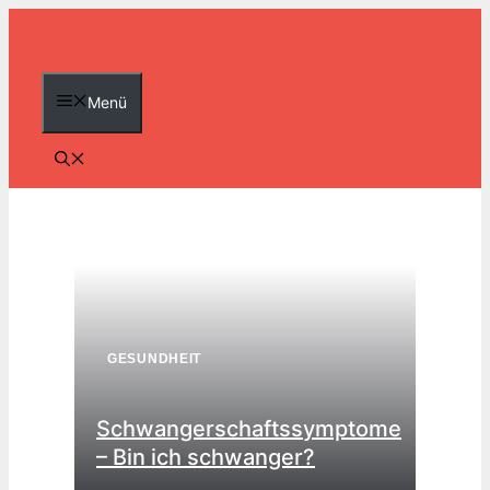
Zum
Inhalt
springen
Menü
GESUNDHEIT
Schwangerschaftssymptome
– Bin ich schwanger?