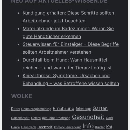
NEU AUF AKTUELLES-WISSEN.DE
Kündigung erhalten: Diese Schritte sollten
Arbeitnehmer jetzt beachten
Materialkunde im Badezimmer: Woran Sie
gute Handtücher erkennen
Steuerwissen für Einsteiger – Diese Begriffe
sollten Arbeitnehmer verstehen
Durchfall beim Hund: Wann Hausmittel
reichen – und wann der Tierarzt nötig ist
Kniearthrose: Symptome, Ursachen und
Behandlung – was Betroffene wissen sollten
WOLKE
Garten
Ernährung
Dach
feiertage
Domainregistrierung
Gesundheit
Gartenarbeit
Gehirn
gesunde Ernährung
Gold
Info
Kot
Hochzeit
Haare
Hausdach
Immobilienverkauf
Kinder