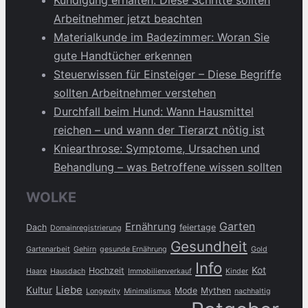
Kündigung erhalten: Diese Schritte sollten
Arbeitnehmer jetzt beachten
Materialkunde im Badezimmer: Woran Sie
gute Handtücher erkennen
Steuerwissen für Einsteiger – Diese Begriffe
sollten Arbeitnehmer verstehen
Durchfall beim Hund: Wann Hausmittel
reichen – und wann der Tierarzt nötig ist
Kniearthrose: Symptome, Ursachen und
Behandlung – was Betroffene wissen sollten
WOLKE
Garten
Ernährung
Dach
feiertage
Domainregistrierung
Gesundheit
Gartenarbeit
Gehirn
gesunde Ernährung
Gold
Info
Kot
Hochzeit
Haare
Hausdach
Immobilienverkauf
Kinder
Liebe
Kultur
Mode
Mythen
Longevity
Minimalismus
nachhaltig