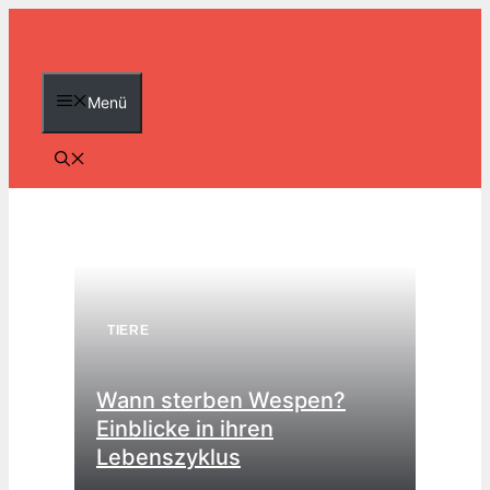
Zum
Inhalt
springen
Menü
TIERE
Wann sterben Wespen?
Einblicke in ihren
Lebenszyklus