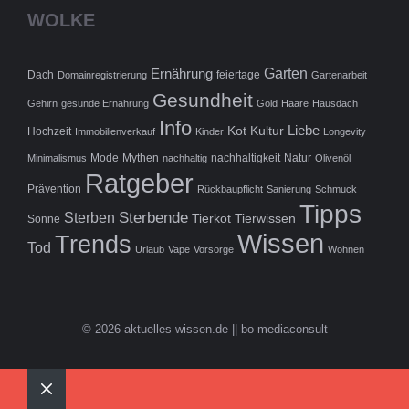
WOLKE
Ernährung
Garten
Dach
feiertage
Domainregistrierung
Gartenarbeit
Gesundheit
Gehirn
gesunde Ernährung
Gold
Haare
Hausdach
Info
Liebe
Kot
Kultur
Hochzeit
Immobilienverkauf
Kinder
Longevity
Mode
Mythen
nachhaltigkeit
Natur
Minimalismus
nachhaltig
Olivenöl
Ratgeber
Prävention
Rückbaupflicht
Sanierung
Schmuck
Tipps
Sterbende
Sterben
Tierkot
Tierwissen
Sonne
Wissen
Trends
Tod
Urlaub
Vape
Vorsorge
Wohnen
© 2026 aktuelles-wissen.de || bo-mediaconsult