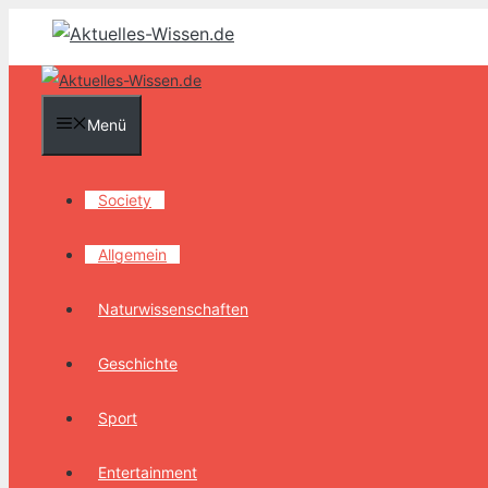
Zum
Inhalt
springen
Menü
Society
Allgemein
Naturwissenschaften
Geschichte
Sport
Entertainment