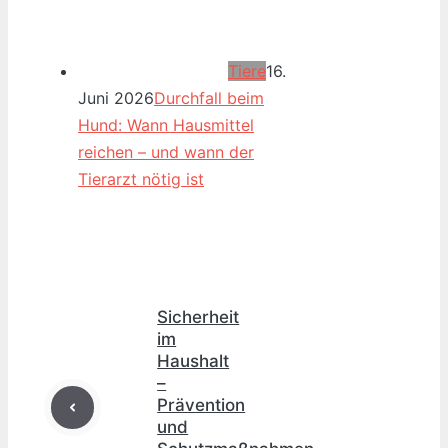
Tiere
16.
Juni 2026
Durchfall beim
Hund: Wann Hausmittel
reichen – und wann der
Tierarzt nötig ist
Sicherheit
im
Haushalt
–
Prävention
und