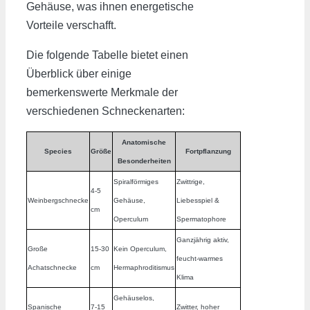
Gehäuse, was ihnen energetische
Vorteile verschafft.
Die folgende Tabelle bietet einen
Überblick über einige
bemerkenswerte Merkmale der
verschiedenen Schneckenarten:
Anatomische
Species
Größe
Fortpflanzung
Besonderheiten
Spiralförmiges
Zwittrige,
4-5
Weinbergschnecke
Gehäuse,
Liebesspiel &
cm
Operculum
Spermatophore
Ganzjährig aktiv,
Große
15-30
Kein Operculum,
feucht-warmes
Achatschnecke
cm
Hermaphroditismus
Klima
Gehäuselos,
Spanische
7-15
Zwitter, hoher