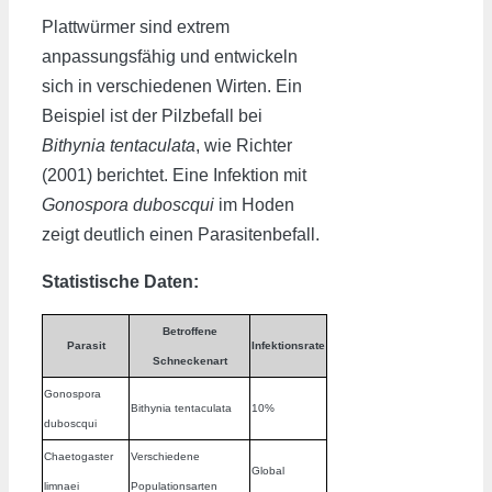
Plattwürmer sind extrem
anpassungsfähig und entwickeln
sich in verschiedenen Wirten. Ein
Beispiel ist der Pilzbefall bei
Bithynia tentaculata
, wie Richter
(2001) berichtet. Eine Infektion mit
Gonospora duboscqui
im Hoden
zeigt deutlich einen Parasitenbefall.
Statistische Daten:
Betroffene
Parasit
Infektionsrate
Schneckenart
Gonospora
Bithynia tentaculata
10%
duboscqui
Chaetogaster
Verschiedene
Global
limnaei
Populationsarten