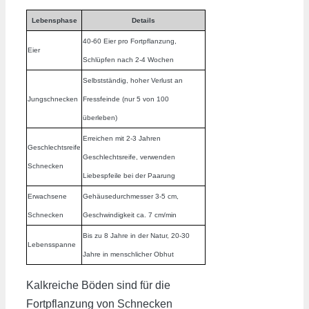
Lebensphase
Details
40-60 Eier pro Fortpflanzung,
Eier
Schlüpfen nach 2-4 Wochen
Selbstständig, hoher Verlust an
Jungschnecken
Fressfeinde (nur 5 von 100
überleben)
Erreichen mit 2-3 Jahren
Geschlechtsreife
Geschlechtsreife, verwenden
Schnecken
Liebespfeile bei der Paarung
Erwachsene
Gehäusedurchmesser 3-5 cm,
Schnecken
Geschwindigkeit ca. 7 cm/min
Bis zu 8 Jahre in der Natur, 20-30
Lebensspanne
Jahre in menschlicher Obhut
Kalkreiche Böden sind für die
Fortpflanzung von Schnecken